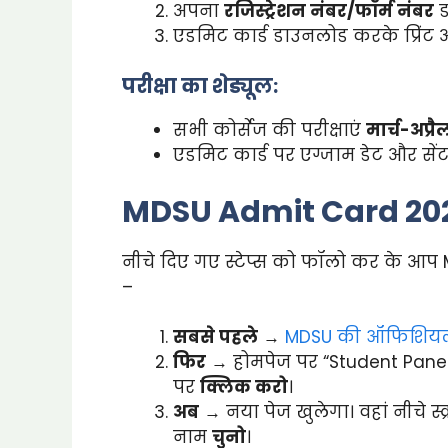
अपना
रजिस्ट्रेशन नंबर/फॉर्म नंबर
ड
एडमिट कार्ड डाउनलोड करके प्रिंट
परीक्षा का शेड्यूल:
सभी कोर्सेज की परीक्षाएं
मार्च-अप्र
एडमिट कार्ड पर एग्जाम डेट और सेंट
MDSU Admit Card 2025
नीचे दिए गए स्टेप्स को फॉलो कर के आ
–
सबसे पहले
→
MDSU की ऑफिशियल
फिर
→ होमपेज पर “Student Panel” 
पर
क्लिक करो
।
अब
→ नया पेज खुलेगा। वहां नीचे स्
नाम
चुनो
।