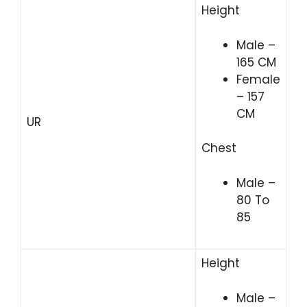
Height
Male –
165 CM
Female
– 157
CM
UR
Chest
Male –
80 To
85
Height
Male –