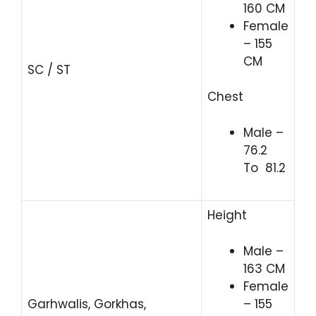
160 CM
Female
– 155
CM
SC / ST
Chest
Male –
76.2
To 81.2
Height
Male –
163 CM
Female
– 155
Garhwalis, Gorkhas,