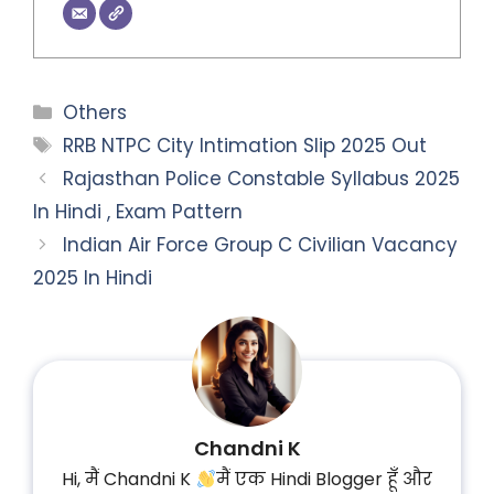
Categories
Others
Tags
RRB NTPC City Intimation Slip 2025 Out
Rajasthan Police Constable Syllabus 2025
In Hindi , Exam Pattern
Indian Air Force Group C Civilian Vacancy
2025 In Hindi
Chandni K
Hi, मैं Chandni K
मैं एक Hindi Blogger हूँ और