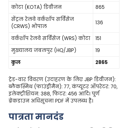
कोटा (KOTA) डिवीजन
865
सेंट्रल रेलवे वर्कशॉप सर्विसेज
136
(CRWS) भोपाल
वर्कशॉप रेलवे सर्विसेज (WRS) कोटा
151
मुख्यालय जबलपुर (HQ/JBP)
19
कुल
2865
ट्रेड-वार विवरण (उदाहरण के लिए JBP डिवीजन):
ब्लैकस्मिथ (फाउंड्रीमैन): 77, कंप्यूटर ऑपरेटर: 70,
इलेक्ट्रीशियन: 388, फिटर: 456 आदि। पूर्ण
ब्रेकडाउन अधिसूचना PDF में उपलब्ध है।
पात्रता मानदंड