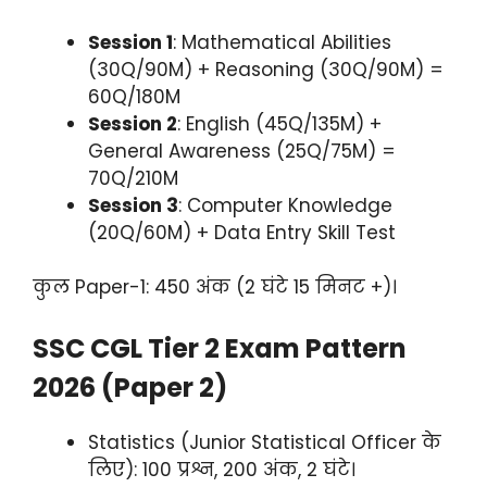
Session 1
: Mathematical Abilities
(30Q/90M) + Reasoning (30Q/90M) =
60Q/180M
Session 2
: English (45Q/135M) +
General Awareness (25Q/75M) =
70Q/210M
Session 3
: Computer Knowledge
(20Q/60M) + Data Entry Skill Test
कुल Paper-1: 450 अंक (2 घंटे 15 मिनट +)।
SSC CGL Tier 2 Exam Pattern
2026 (Paper 2)
Statistics (Junior Statistical Officer के
लिए): 100 प्रश्न, 200 अंक, 2 घंटे।