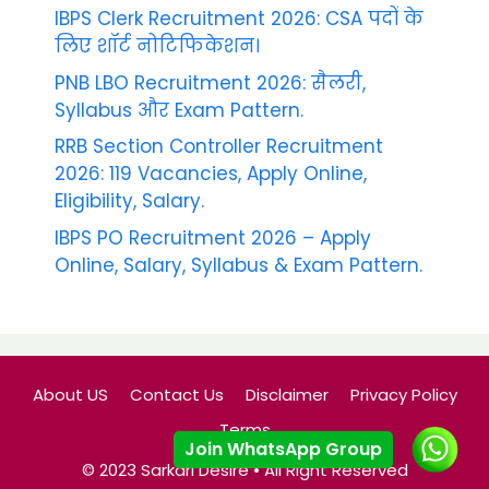
IBPS Clerk Recruitment 2026: CSA पदों के
लिए शॉर्ट नोटिफिकेशन।
PNB LBO Recruitment 2026: सैलरी,
Syllabus और Exam Pattern.
RRB Section Controller Recruitment
2026: 119 Vacancies, Apply Online,
Eligibility, Salary.
IBPS PO Recruitment 2026 – Apply
Online, Salary, Syllabus & Exam Pattern.
About US
Contact Us
Disclaimer
Privacy Policy
Join WhatsApp Group
Terms
© 2023 Sarkari Desire • All Right Reserved