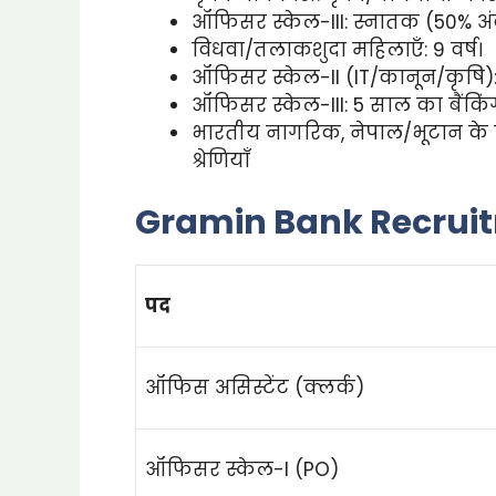
ऑफिसर स्केल-III: स्नातक (50% अं
विधवा/तलाकशुदा महिलाएँ: 9 वर्ष।
ऑफिसर स्केल-II (IT/कानून/कृषि): 1–
ऑफिसर स्केल-III: 5 साल का बैंकिंग
भारतीय नागरिक, नेपाल/भूटान के नि
श्रेणियाँ
Gramin Bank Recruit
पद
ऑफिस असिस्टेंट (क्लर्क)
ऑफिसर स्केल-I (PO)