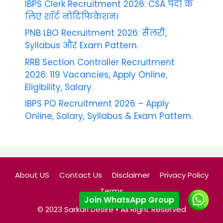
IBPS Clerk Recruitment 2026: CSA पदों के
लिए शॉर्ट नोटिफिकेशन।
PNB LBO Recruitment 2026: सैलरी,
Syllabus और Exam Pattern.
RRB Section Controller Recruitment
2026: 119 Vacancies, Apply Online,
Eligibility, Salary.
IBPS PO Recruitment 2026 – Apply
Online, Salary, Syllabus & Exam Pattern.
About US
Contact Us
Disclaimer
Privacy Policy
Terms
Join WhatsApp Group
© 2023 Sarkari Desire • All Right Reserved